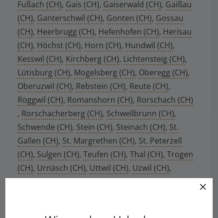
Fußach (CH)
,
Gais (CH)
,
Gaiserwald (CH)
,
Gaißau
(CH)
,
Ganterschwil (CH)
,
Gonten (CH)
,
Gossau
(CH)
,
Heerbrugg (CH)
,
Hefenhofen (CH)
,
Herisau
(CH)
,
Höchst (CH)
,
Horn (CH)
,
Hundwil (CH)
,
Kesswil (CH)
,
Kirchberg (CH)
,
Lichtensteig (CH)
,
Lütisburg (CH)
,
Mogelsberg (CH)
,
Oberegg (CH)
,
Oberuzwil (CH)
,
Rebstein (CH)
,
Reute (CH)
,
Roggwil (CH)
,
Romanshorn (CH)
,
Rorschach (CH)
,
Rorschacherberg (CH)
,
Schwellbrunn (CH)
,
Schwende (CH)
,
Stein (CH)
,
Steinach (CH)
,
St.
Gallen (CH)
,
St. Margrethen (CH)
,
St. Peterzell
(CH)
,
Sulgen (CH)
,
Teufen (CH)
,
Thal (CH)
,
Trogen
(CH)
,
Urnäsch (CH)
,
Uttwil (CH)
,
Uzwil (CH)
,
Waldkirch (CH)
,
Walzhausen (CH)
,
Weinfelden
(CH)
,
Widnau (CH)
,
Wil (CH)
,
Wittenbach (CH)
,
Wuppenau (CH)
,
Zihlschlacht-Sittendorf (CH)
,