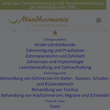
Jetzt neu: Terminerinnerung und Terminvereinbarung
per WhatsApp oder SMS.
Mehr erfahren ›
Zahngesundheit
Kinderzahnheilkunde
Zahnreinigung und Prophylaxe
Zahnreparaturen und Zahnbett
Zahnersatz und Implantologie
Mundharmonie – Zahnärzte in Amtzell
Laserbehandlung und Zahnaufhellung
Zahnarzt Weingarten
Kieferdiagnostik
Behandlung von Schmerzen im Kiefer-, Nacken-, Schulter-
und Rückenbereich
Mundharmonie ist Ihr Zahnarzt
Behandlung von Tinnitus
in der Nähe von Weingarten
Behandlung von Kopfschmerzen, Migräne und Schwindel
Praxis & Team
Team