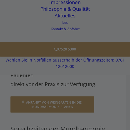
Tel.:
07520 5300
Impressionen
Philosophie & Qualität
E-Mail:
info@zahnaerzte-amtzell.de
Aktuelles
Jobs
Unsere Praxis befindet sich im
Kontakt & Anfahrt
Alfons-Stübe-Weg 1 in 88279 Amtzell
.
(Der Eingang befindet sich am Cosner
07520 5300
Platz).
Wählen Sie in Notfällen ausserhalb der Öffnungszeiten: 0761
Kostenlose Parkplätze stehen unseren
12012000
Patienten
direkt vor der Praxis zur Verfügung.
ANFAHRT VON WEINGARTEN IN DIE 
MUNDHARMONIE PLANEN
Sprechzeiten der Mundharmonie