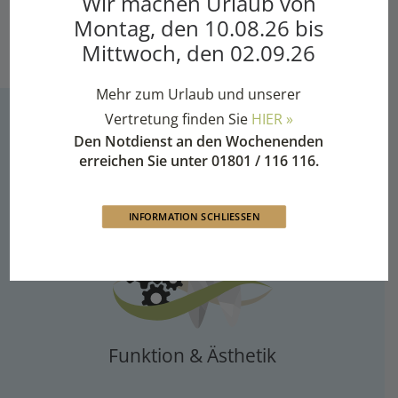
Wir machen Urlaub von
Zuzwil (CH)
Montag, den 10.08.26 bis
Mittwoch, den 02.09.26
Mehr zum Urlaub und unserer
Vertretung finden Sie
HIER »
Den Notdienst an den Wochenenden
Die Mundharmonie steht für
erreichen Sie unter 01801 / 116 116.
Harmonie zwischen
INFORMATION SCHLIESSEN
Funktion & Ästhetik