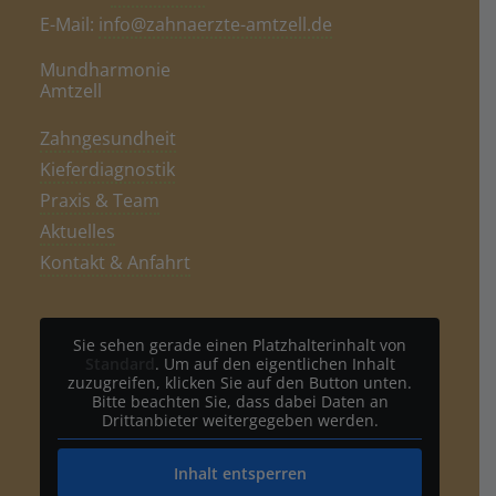
E-Mail:
info@zahnaerzte-amtzell.de
Mundharmonie
Amtzell
Zahngesundheit
Kieferdiagnostik
Praxis & Team
Aktuelles
Kontakt & Anfahrt
Sie sehen gerade einen Platzhalterinhalt von
Standard
. Um auf den eigentlichen Inhalt
zuzugreifen, klicken Sie auf den Button unten.
Bitte beachten Sie, dass dabei Daten an
Drittanbieter weitergegeben werden.
Inhalt entsperren