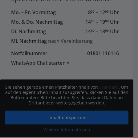
Mo. – Fr. Vormittag
8
– 12
Uhr
00
00
Mo. & Do. Nachmittag
14
– 19
Uhr
00
00
Di. Nachmittag
14
– 18
Uhr
00
00
Mi. Nachmittag
nach Vereinbarung
Notfallnummer
01801 116116
WhatsApp Chat starten »
Sie sehen gerade einen Platzhalterinhalt von
Standard
. Um
auf den eigentlichen Inhalt zuzugreifen, klicken Sie auf den
Button unten. Bitte beachten Sie, dass dabei Daten an
Drittanbieter weitergegeben werden.
Inhalt entsperren
Weitere Informationen