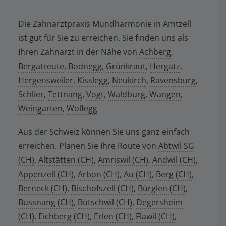
Die Zahnarztpraxis Mundharmonie in Amtzell
ist gut für Sie zu erreichen. Sie finden uns als
Ihren Zahnarzt in der Nähe von
Achberg
,
Bergatreute
,
Bodnegg
,
Grünkraut
,
Hergatz
,
Hergensweiler
,
Kisslegg
,
Neukirch
,
Ravensburg
,
Schlier
,
Tettnang
,
Vogt
,
Waldburg
,
Wangen
,
Weingarten
,
Wolfegg
Aus der Schweiz können Sie uns ganz einfach
erreichen. Planen Sie Ihre Route von
Abtwil SG
(CH)
,
Altstätten (CH)
,
Amriswil (CH)
,
Andwil (CH)
,
Appenzell (CH)
,
Arbon (CH)
,
Au (CH)
,
Berg (CH)
,
Berneck (CH)
,
Bischofszell (CH)
,
Bürglen (CH)
,
Bussnang (CH)
,
Bütschwil (CH)
,
Degersheim
(CH)
,
Eichberg (CH)
,
Erlen (CH)
,
Flawil (CH)
,