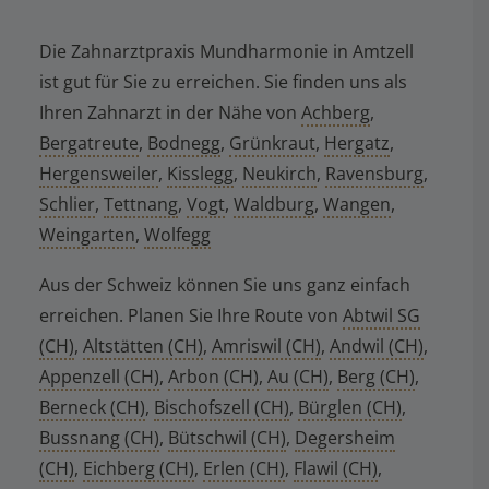
Die Zahnarztpraxis Mundharmonie in Amtzell
ist gut für Sie zu erreichen. Sie finden uns als
Ihren Zahnarzt in der Nähe von
Achberg
,
Bergatreute
,
Bodnegg
,
Grünkraut
,
Hergatz
,
Hergensweiler
,
Kisslegg
,
Neukirch
,
Ravensburg
,
Schlier
,
Tettnang
,
Vogt
,
Waldburg
,
Wangen
,
Weingarten
,
Wolfegg
Aus der Schweiz können Sie uns ganz einfach
erreichen. Planen Sie Ihre Route von
Abtwil SG
(CH)
,
Altstätten (CH)
,
Amriswil (CH)
,
Andwil (CH)
,
Appenzell (CH)
,
Arbon (CH)
,
Au (CH)
,
Berg (CH)
,
Berneck (CH)
,
Bischofszell (CH)
,
Bürglen (CH)
,
Bussnang (CH)
,
Bütschwil (CH)
,
Degersheim
(CH)
,
Eichberg (CH)
,
Erlen (CH)
,
Flawil (CH)
,