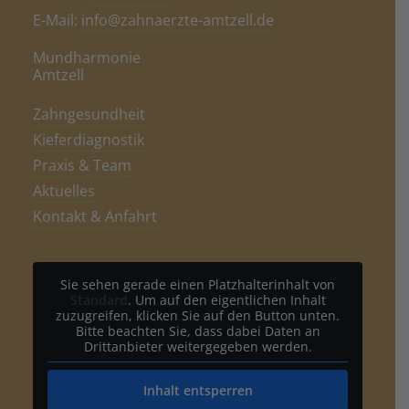
E-Mail:
info@zahnaerzte-amtzell.de
Mundharmonie
Amtzell
Zahngesundheit
Kieferdiagnostik
Praxis & Team
Aktuelles
Kontakt & Anfahrt
Sie sehen gerade einen Platzhalterinhalt von
Standard
. Um auf den eigentlichen Inhalt
zuzugreifen, klicken Sie auf den Button unten.
Bitte beachten Sie, dass dabei Daten an
Drittanbieter weitergegeben werden.
Inhalt entsperren