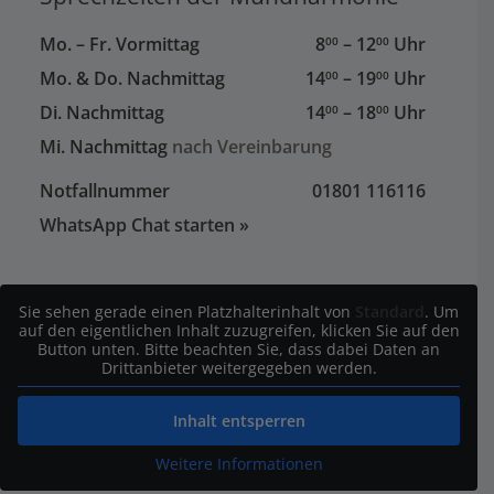
Mo. – Fr. Vormittag
8
– 12
Uhr
00
00
Mo. & Do. Nachmittag
14
– 19
Uhr
00
00
Di. Nachmittag
14
– 18
Uhr
00
00
Mi. Nachmittag
nach Vereinbarung
Notfallnummer
01801 116116
WhatsApp Chat starten »
Sie sehen gerade einen Platzhalterinhalt von
Standard
. Um
auf den eigentlichen Inhalt zuzugreifen, klicken Sie auf den
Button unten. Bitte beachten Sie, dass dabei Daten an
Drittanbieter weitergegeben werden.
Inhalt entsperren
Weitere Informationen