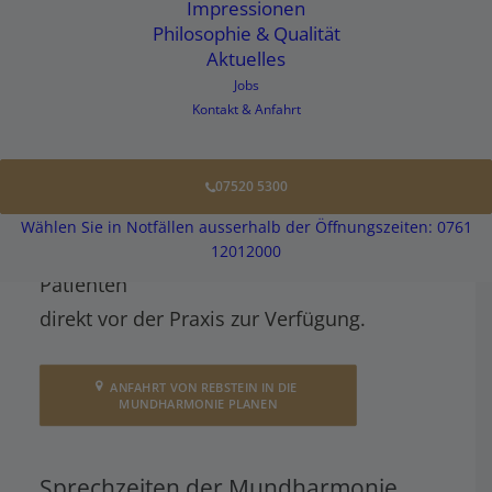
Tel.:
07520 5300
Impressionen
Philosophie & Qualität
E-Mail:
info@zahnaerzte-amtzell.de
Aktuelles
Jobs
Unsere Praxis befindet sich im
Kontakt & Anfahrt
Alfons-Stübe-Weg 1 in 88279 Amtzell
.
(Der Eingang befindet sich am Cosner
07520 5300
Platz).
Wählen Sie in Notfällen ausserhalb der Öffnungszeiten: 0761
Kostenlose Parkplätze stehen unseren
12012000
Patienten
direkt vor der Praxis zur Verfügung.
ANFAHRT VON REBSTEIN IN DIE 
MUNDHARMONIE PLANEN
Sprechzeiten der Mundharmonie