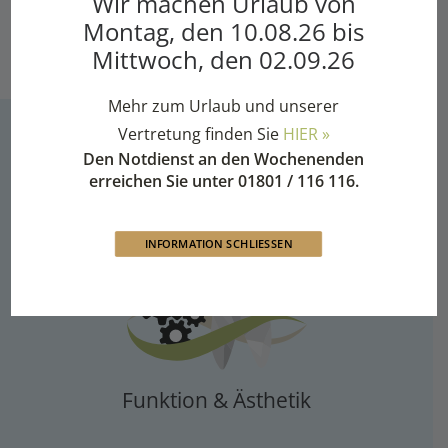
Wir machen Urlaub von
Zuzwil (CH)
Montag, den 10.08.26 bis
Mittwoch, den 02.09.26
Mehr zum Urlaub und unserer
Vertretung finden Sie
HIER »
Den Notdienst an den Wochenenden
Die Mundharmonie steht für
erreichen Sie unter 01801 / 116 116.
Harmonie zwischen
INFORMATION SCHLIESSEN
Funktion & Ästhetik