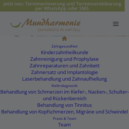
Jetzt neu: Terminerinnerung und Terminvereinbarung
per WhatsApp oder SMS.
Mehr erfahren ›
Zahngesundheit
Kinderzahnheilkunde
Zahnreinigung und Prophylaxe
Zahnreparaturen und Zahnbett
Zahnersatz und Implantologie
Mundharmonie – Zahnärzte in Amtzell
Laserbehandlung und Zahnaufhellung
Zahnarzt Rebstein
Kieferdiagnostik
Behandlung von Schmerzen im Kiefer-, Nacken-, Schulter-
und Rückenbereich
Mundharmonie ist Ihr Zahnarzt
Behandlung von Tinnitus
in der Nähe von Rebstein
Behandlung von Kopfschmerzen, Migräne und Schwindel
Praxis & Team
Team