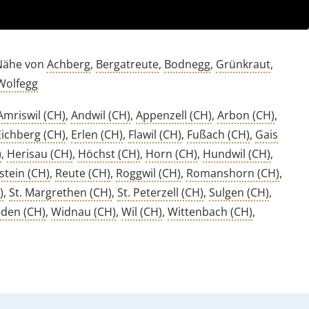
 Nähe von
Achberg
,
Bergatreute
,
Bodnegg
,
Grünkraut
,
Wolfegg
Amriswil (CH)
,
Andwil (CH)
,
Appenzell (CH)
,
Arbon (CH)
,
Eichberg (CH)
,
Erlen (CH)
,
Flawil (CH)
,
Fußach (CH)
,
Gais
)
,
Herisau (CH)
,
Höchst (CH)
,
Horn (CH)
,
Hundwil (CH)
,
stein (CH)
,
Reute (CH)
,
Roggwil (CH)
,
Romanshorn (CH)
,
)
,
St. Margrethen (CH)
,
St. Peterzell (CH)
,
Sulgen (CH)
,
lden (CH)
,
Widnau (CH)
,
Wil (CH)
,
Wittenbach (CH)
,