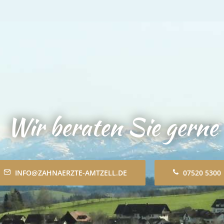
Wir beraten Sie gerne
INFO@ZAHNAERZTE-AMTZELL.DE
07520 5300