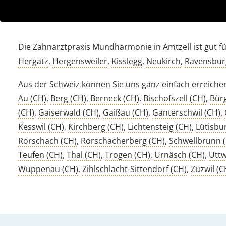
Die Zahnarztpraxis Mundharmonie in Amtzell ist gut für
Hergatz
,
Hergensweiler
,
Kisslegg
,
Neukirch
,
Ravensbur
Aus der Schweiz können Sie uns ganz einfach erreiche
Au (CH)
,
Berg (CH)
,
Berneck (CH)
,
Bischofszell (CH)
,
Bürg
(CH)
,
Gaiserwald (CH)
,
Gaißau (CH)
,
Ganterschwil (CH)
,
Kesswil (CH)
,
Kirchberg (CH)
,
Lichtensteig (CH)
,
Lütisbu
Rorschach (CH)
,
Rorschacherberg (CH)
,
Schwellbrunn 
Teufen (CH)
,
Thal (CH)
,
Trogen (CH)
,
Urnäsch (CH)
,
Uttw
Wuppenau (CH)
,
Zihlschlacht-Sittendorf (CH)
,
Zuzwil (C