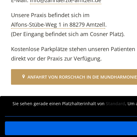
E-Mail:
info@zahnaerzte-amtzell.de
Unsere Praxis befindet sich im
Alfons-Stübe-Weg 1 in 88279 Amtzell
.
(Der Eingang befindet sich am Cosner Platz).
Kostenlose Parkplätze stehen unseren Patienten
direkt vor der Praxis zur Verfügung.
ANFAHRT VON RORSCHACH IN DIE MUNDHARMONIE
Sie sehen gerade einen Platzhalterinhalt von
Standard
. Um 