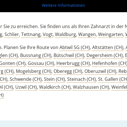
Weitere Informationen
 Sie zu erreichen. Sie finden uns als Ihren Zahnarzt in der
g
,
Schlier
,
Tettnang
,
Vogt
,
Waldburg
,
Wangen
,
Weingarten
,
n. Planen Sie Ihre Route von
Abtwil SG (CH)
,
Altstätten (CH)
,
len (CH)
,
Bussnang (CH)
,
Bütschwil (CH)
,
Degersheim (CH)
,
Gonten (CH)
,
Gossau (CH)
,
Heerbrugg (CH)
,
Hefenhofen (CH
rg (CH)
,
Mogelsberg (CH)
,
Oberegg (CH)
,
Oberuzwil (CH)
,
Reb
(CH)
,
Schwende (CH)
,
Stein (CH)
,
Steinach (CH)
,
St. Gallen (CH
il (CH)
,
Uzwil (CH)
,
Waldkirch (CH)
,
Walzhausen (CH)
,
Weinfe
H)