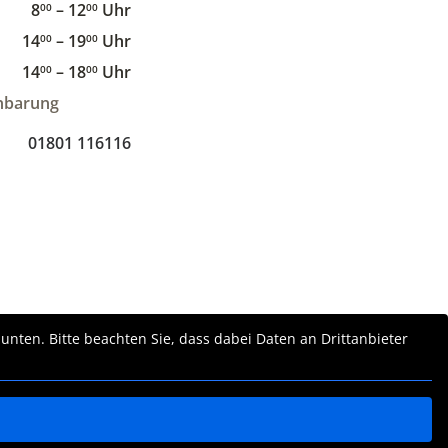
8
– 12
Uhr
00
00
14
– 19
Uhr
00
00
14
– 18
Uhr
00
00
nbarung
01801 116116
 unten. Bitte beachten Sie, dass dabei Daten an Drittanbieter