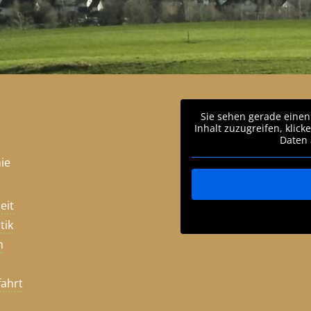
Sie sehen gerade einen
Inhalt zuzugreifen, klick
Daten 
ie
eit
tik
m
fahrt